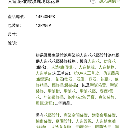
加入詢價單
人造花-北歐玫瑰琇球花束
產品編號:
14540NPK
包裝量:
12P/96P
尺寸:
說明:
耕易溫馨生活館以專業的人造花花藝設計為您提
供人造花花藝裝飾服務，擬真
人造花
、
仿真花
(假花) 、
人造樹
(假樹)
、
人造植栽
、
人造植物
、
人造草皮
(人工草皮)、
抗UV人工草皮
、
仿真蔬果
(假蔬果)
、
花器
(
盆器
、
器皿
、
容器
、
花瓶
) 、
傢
飾精品
、
擺飾品
(
裝飾品
)，以及
聖誕佈置
、
聖誕
裝飾
、
聖誕樹
、
聖誕花
、
聖誕花藝
、
麋鹿/雪
花
、
年節吊飾品
、
炮串/立炮/元寶
、
春節裝飾
、
燈籠(宮燈)
…等商品。
另有
花藝設計
、
商業空間佈置
、
婚宴會場佈置
、
櫥窗佈置
、
庭園設計
、
人造景觀
、
人造植生牆
(綠牆)
、
人造花花牆
、
景觀設計
、
園藝造景
、
聖