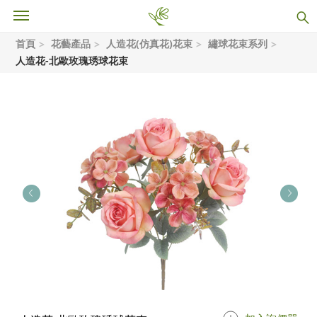
首頁
花藝產品
人造花(仿真花)花束
繡球花束系列
人造花-北歐玫瑰琇球花束