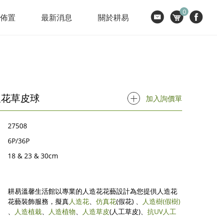
0
節佈置
最新消息
關於耕易
星花草皮球
加入詢價單
27508
6P/36P
18 & 23 & 30cm
耕易溫馨生活館以專業的人造花花藝設計為您提供人造花
花藝裝飾服務，擬真
人造花
、
仿真花
(假花) 、
人造樹
(假樹)
、
人造植栽
、
人造植物
、
人造草皮
(人工草皮)、
抗UV人工