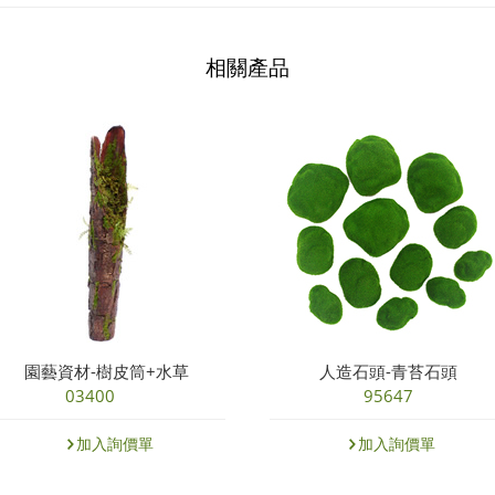
相關產品
園藝資材-樹皮筒+水草
人造石頭-青苔石頭
03400
95647
加入詢價單
加入詢價單