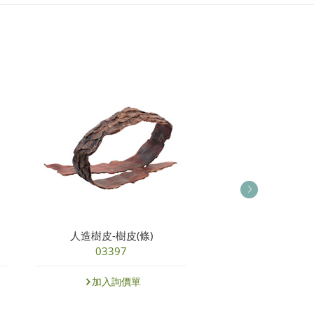
人造樹皮-樹皮(條)
人工草皮球-樹
03397
14096S
加入詢價單
加入詢價