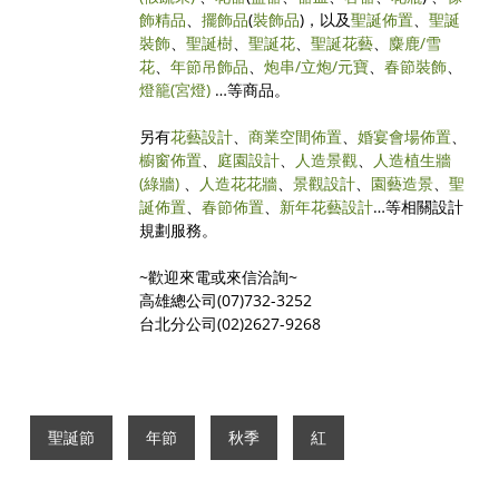
飾精品
、
擺飾品
(
裝飾品
)，以及
聖誕佈置
、
聖誕
裝飾
、
聖誕樹
、
聖誕花
、
聖誕花藝
、
麋鹿/雪
花
、
年節吊飾品
、
炮串/立炮/元寶
、
春節裝飾
、
燈籠(宮燈)
…等商品。
另有
花藝設計
、
商業空間佈置
、
婚宴會場佈置
、
櫥窗佈置
、
庭園設計
、
人造景觀
、
人造植生牆
(綠牆)
、
人造花花牆
、
景觀設計
、
園藝造景
、
聖
誕佈置
、
春節佈置
、
新年花藝設計
…等相關設計
規劃服務。
~歡迎來電或來信洽詢~
高雄總公司(07)732-3252
台北分公司(02)2627-9268
聖誕節
年節
秋季
紅