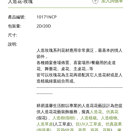
加入詢價單
人造花-玫瑰
產品編號:
10171NCP
包裝量:
2D/20D
尺寸:
說明:
人造玫瑰系列花材應用非常廣泛，最基本的情人
節外，
各種婚宴會場佈置、喜宴場所/餐廳用的走道
花、舞臺花、桌花、主桌花...等
皆可以玫瑰花為主花再搭配其它人造花材或是人
造植栽綠葉組合而成。
-----------------------------------------------------------
-----------
耕易溫馨生活館以專業的人造花花藝設計為您提
供人造花花藝裝飾服務，擬真
人造花
、
仿真花
(假花) 、
人造樹
(假樹)
、
人造植栽
、
人造植物
、
人造草皮
(人工草皮)、
抗UV人工草皮
、
仿真蔬果
(假蔬果)
、
花器
(
盆器
、
器皿
、
容器
、
花瓶
) 、
傢