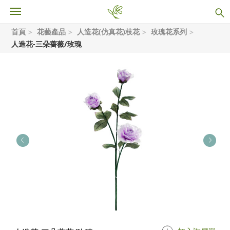
首頁
花藝產品
人造花(仿真花)枝花
玫瑰花系列
人造花-三朵薔薇/玫瑰