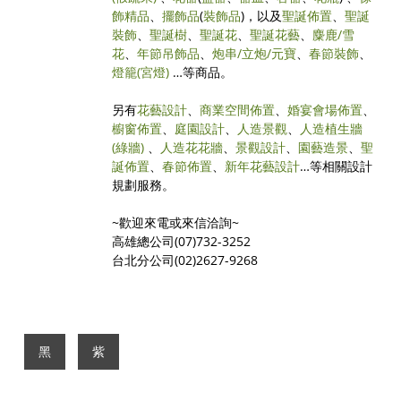
飾精品
、
擺飾品
(
裝飾品
)，以及
聖誕佈置
、
聖誕
裝飾
、
聖誕樹
、
聖誕花
、
聖誕花藝
、
麋鹿/雪
花
、
年節吊飾品
、
炮串/立炮/元寶
、
春節裝飾
、
燈籠(宮燈)
…等商品。
另有
花藝設計
、
商業空間佈置
、
婚宴會場佈置
、
櫥窗佈置
、
庭園設計
、
人造景觀
、
人造植生牆
(綠牆)
、
人造花花牆
、
景觀設計
、
園藝造景
、
聖
誕佈置
、
春節佈置
、
新年花藝設計
…等相關設計
規劃服務。
~歡迎來電或來信洽詢~
高雄總公司(07)732-3252
台北分公司(02)2627-9268
黑
紫