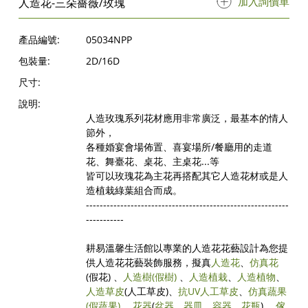
加入詢價單
人造花-三朵薔薇/玫瑰
產品編號:
05034NPP
包裝量:
2D/16D
尺寸:
說明:
人造玫瑰系列花材應用非常廣泛，最基本的情人
節外，
各種婚宴會場佈置、喜宴場所/餐廳用的走道
花、舞臺花、桌花、主桌花...等
皆可以玫瑰花為主花再搭配其它人造花材或是人
造植栽綠葉組合而成。
-----------------------------------------------------------
-----------
耕易溫馨生活館以專業的人造花花藝設計為您提
供人造花花藝裝飾服務，擬真
人造花
、
仿真花
(假花) 、
人造樹
(假樹)
、
人造植栽
、
人造植物
、
人造草皮
(人工草皮)、
抗UV人工草皮
、
仿真蔬果
(假蔬果)
、
花器
(
盆器
、
器皿
、
容器
、
花瓶
) 、
傢